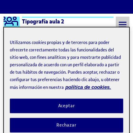
Logo Ágora
Tipografía aula 2
Saltar al contenido
Utilizamos
cookies
propias y de terceros para poder
ofrecerte correctamente todas las funcionalidades del
sitio web, con fines analíticos y para mostrarte publicidad
Semestre 20211 - Aula 2
Cristian Oteo Barragan
personalizada de acuerdo con un perfil elaborado a partir
Cristian Oteo Barragan
de tus hábitos de navegación. Puedes aceptar, rechazar o
configurar tus preferencias haciendo clic abajo, u obtener
más información en nuestra
política de cookies.
PR. Diseñar un buen logotipo haciendo una buena selección tipográfica
Publicado por
Publicado por
Cristian Oteo Barragan
Visibilidad:
Fecha de publicación
27 diciembre, 2021 6:46 pm
en PR. Diseñar un buen logotipo hac
Pública
-
27 Dic 2021
-
comentario
Aceptar
Rechazar