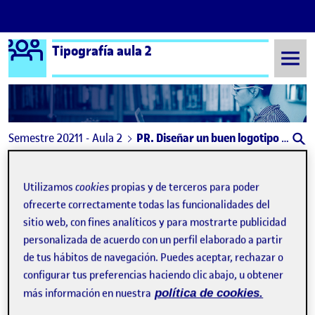
Logo Ágora
Tipografía aula 2
Saltar al contenido
Semestre 20211 - Aula 2
PR. Diseñar un buen logotipo haciendo una buena selección tipográfica
Navegación de entradas
: PR. Diseñar un buen logotipo haciendo una buena
Anterior
Utilizamos
cookies
propias y de terceros para poder
PR. Diseñar un buen logotipo 
ofrecerte correctamente todas las funcionalidades del
Publicado por
sitio web, con fines analíticos y para mostrarte publicidad
Publicado por
Cristian Oteo Barragan
personalizada de acuerdo con un perfil elaborado a partir
Visibilidad:
Fecha de publicación
27 diciembre, 2021 6:46 pm
en PR. Diseñar un buen logotipo hacien
Pública
-
27 Dic 2021
-
comentario
de tus hábitos de navegación. Puedes aceptar, rechazar o
configurar tus preferencias haciendo clic abajo, u obtener
Para la práctica de la asignatura de Tipografía, teníamos que
más información en nuestra
política de cookies.
crear un logotipo a partir de la selección de una tipografía.