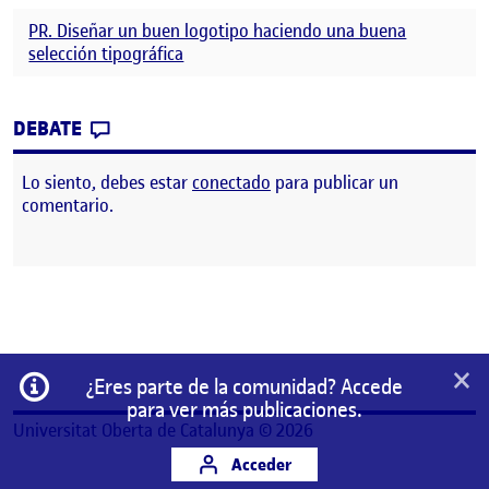
PR. Diseñar un buen logotipo haciendo una buena
selección tipográfica
CONTRIBUTION
0
EN PR. DISEÑAR UN BUEN LOGOTIPO HAC
DEBATE
Lo siento, debes estar
conectado
para publicar un
comentario.
×
Información
¿Eres parte de la comunidad? Accede
para ver más publicaciones.
Universitat Oberta de Catalunya © 2026
Acceder