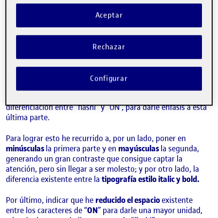
Tras la elección de numerosas tipografías y experimentar
con sus diferentes estilos, llegué al siguiente resultado.
Aceptar
Rechazar
Configurar
El logotipo creado para la marca Flashion se basa en la
diferenciación entre “flashi” y “ON”, para darle énfasis a esta
última parte.
Para lograr esto he recurrido a, por un lado, poner en
minúsculas
la primera parte y en
mayúsculas
la segunda,
generando un gran contraste que consigue captar la
atención, pero sin llegar a ser molesto; y por otro lado, la
diferencia existente entre la
tipografía estilo italic y bold.
Por último, indicar que he
reducido el espacio
existente
entre los caracteres de “
ON
” para darle una mayor unidad,