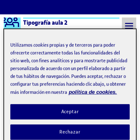
Logo Ágora
Tipografía aula 2
Saltar al contenido
Utilizamos
cookies
propias y de terceros para poder
ofrecerte correctamente todas las funcionalidades del
sitio web, con fines analíticos y para mostrarte publicidad
Semestre 20211 - Aula 2
Francisco Rodríguez González
personalizada de acuerdo con un perfil elaborado a partir
Francisco Rodríguez
de tus hábitos de navegación. Puedes aceptar, rechazar o
configurar tus preferencias haciendo clic abajo, u obtener
González
más información en nuestra
política de cookies.
Diseñar un buen logotipo- PEC3
Publicado por
Aceptar
Publicado por
Francisco Rodríguez González
Visibilidad:
Fecha de publicación
5 abril, 2022 3:33 pm
en Diseñar un buen logotipo- PEC3
Pública
-
7 Dic 2021
-
2 comentarios
Rechazar