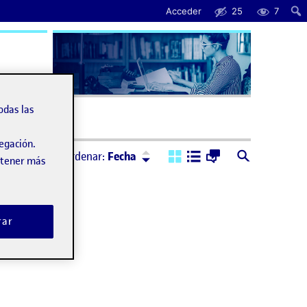
Acceder
25
7
uda
odas las
vegación.
Ordenar:
Descendente
Ordenar:
Fecha
obtener más
rar