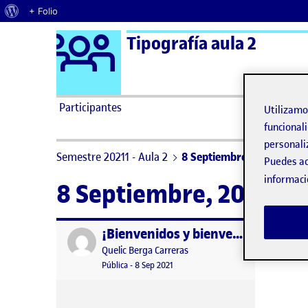
Acerca de WordPress
+ Folio
Logo Ágora
Tipografía aula 2
Saltar al contenido
Participantes
Utilizam
funcionali
personali
Semestre 20211 - Aula 2
8 Septiembre, 2021
Puedes ac
informaci
8 Septiembre, 2021
¡Bienvenidos y bienvenidas!
Publicado por
Publicado por
Quelic Berga Carreras
Visibilidad:
Fecha de publicación
9 septiembre, 2021 2:49 pm
Pública
-
8 Sep 2021